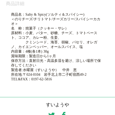
商品詳細
商品名：Salty & Spicy(ソルティ＆スパイシー)
＜のりチーズ/チリトマト/チーズカリー/スパイシーカカ
オ＞
名 称：焼菓子（クッキー・サレ）
原材料：小麦、バター、砂糖、チーズ、トマトペース
ト、ココア、カレー粉、
生姜、
クミンシード、海苔、胡椒、パセリ、オレガ
ノ、
カイエンペッパー、オールスパイス、塩
内容量：4種(各1本) 30g
賞味期限：製造日から1ヶ月
保存方法：直射日光・高温多湿を避け、涼しい場所で保
存してください
製造者:水曜屋（すいようや） 中井 恵
所在地:〒024-0104
岩手北上市二子町宿西49-2
TEL&FAX：0197-62-5816
すいようや