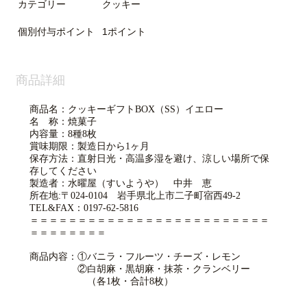
カテゴリー
クッキー
個別付与ポイント
1ポイント
商品詳細
商品名：クッキーギフトBOX（SS）イエロー
名 称：焼菓子
内容量：8種8枚
賞味期限：製造日から1ヶ月
保存方法：直射日光・高温多湿を避け、涼しい場所で保
存してください
製造者：水曜屋（すいようや） 中井 恵
所在地:〒024-0104 岩手県北上市二子町宿西49-2
TEL&FAX：0197-62-5816
＝＝＝＝＝＝＝＝＝＝＝＝＝＝＝＝＝＝＝＝＝＝＝＝＝
＝＝＝＝＝＝＝＝
商品内容：①バニラ・フルーツ・チーズ・レモン
②白胡麻・黒胡麻・抹茶・クランベリー
（各1枚・合計8枚）